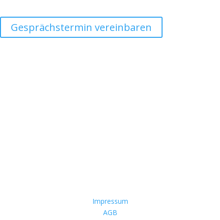
Gesprächstermin vereinbaren
Kontakt
Telefon
+49 (0)6854 – 32 89 950
Mail
info@schneidbrett-guru.de
Adresse
Woll & Mandernach GbR
An der Trift 40
66123 Saarbrücken
Impressum
AGB