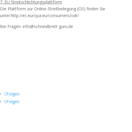
7. EU Streitschlichtungsplattform
Die Plattform zur Online-Streitbeilegung (OS) finden Sie
unter:http://ec.europa.eu/consumers/odr/
Bei Fragen: info@schneidbrett-guru.de
haben sie fragen?
Wir helfen Ihnen gerne:
Mo-Sa 9:00-20:00
folgen sie uns:
Folgen
Folgen
Wir rufen sie auch gerne zurück wann Sie Zeit
haben: