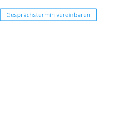
Wir rufen sie auch gerne zurück wann Sie Zeit habe
Gesprächstermin vereinbaren
Kontakt
Telefon
+49 (0)6854 – 32 89 950
Mail
info@schneidbrett-guru.de
Adresse
Woll & Mandernach GbR
An der Trift 40
66123 Saarbrücken