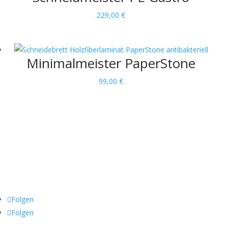
229,00
€
Minimalmeister PaperStone
99,00
€
haben sie fragen?
Wir helfen Ihnen gerne:
Mo-Sa 9:00-20:00
folgen sie uns:
Folgen
Folgen