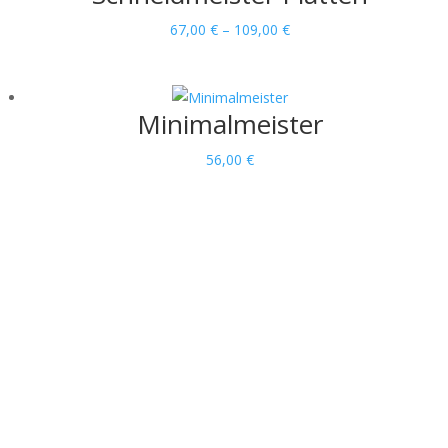
Preisspanne:
67,00
€
–
109,00
€
67,00 €
bis
109,00 €
Minimalmeister
56,00
€