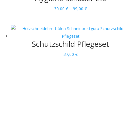
Preisspanne:
30,00
€
–
99,00
€
30,00 €
bis
99,00 €
Schutzschild Pflegeset
37,00
€